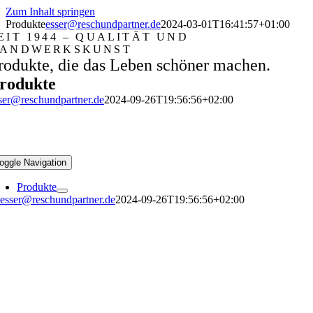
Zum Inhalt springen
Produkte
esser@reschundpartner.de
2024-03-01T16:41:57+01:00
EIT 1944 – QUALITÄT UND
ANDWERKSKUNST
rodukte, die das Leben schöner machen.
rodukte
ser@reschundpartner.de
2024-09-26T19:56:56+02:00
oggle Navigation
Produkte
esser@reschundpartner.de
2024-09-26T19:56:56+02:00