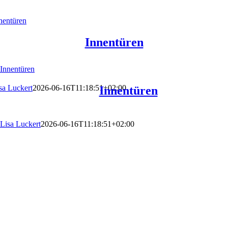
nentüren
Innentüren
Innentüren
sa Luckert
2026-06-16T11:18:51+02:00
Innentüren
Lisa Luckert
2026-06-16T11:18:51+02:00