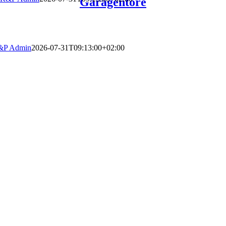
Garagentore
&P Admin
2026-07-31T09:13:00+02:00