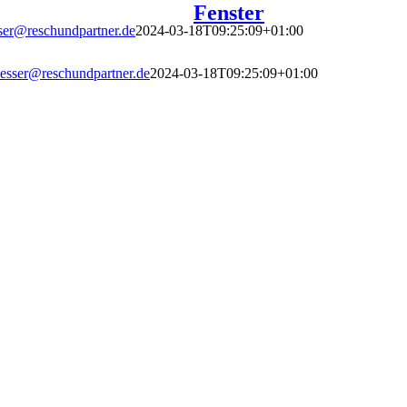
Fenster
ser@reschundpartner.de
2024-03-18T09:25:09+01:00
esser@reschundpartner.de
2024-03-18T09:25:09+01:00