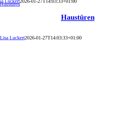
sa Luckert
2026-01-27T14:03:33+01:00
Haustüren
Haustüren
Lisa Luckert
2026-01-27T14:03:33+01:00